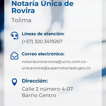
Notaría Única de
Rovira
Tolima
Líneas de atención:

(+57) 320 3419267
Correo electrónico:

notariaunicarovira@ucnc.com.co -
unicarovira@supernotariado.gov.co
Dirección:

Calle 2 número 4-07
Barrio Centro