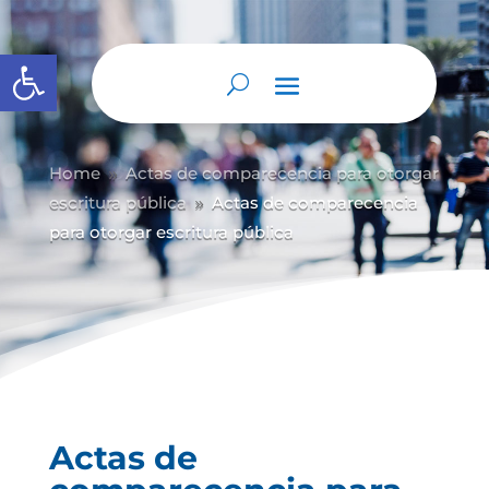
Abrir barra de herramientas
Home
Actas de comparecencia para otorgar
9
escritura pública
Actas de comparecencia
9
para otorgar escritura pública
Actas de