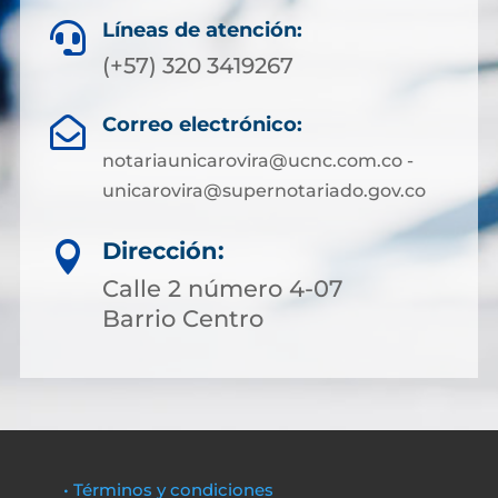
Líneas de atención:

(+57) 320 3419267
Correo electrónico:

notariaunicarovira@ucnc.com.co -
unicarovira@supernotariado.gov.co
Dirección:

Calle 2 número 4-07
Barrio Centro
• Términos y condiciones