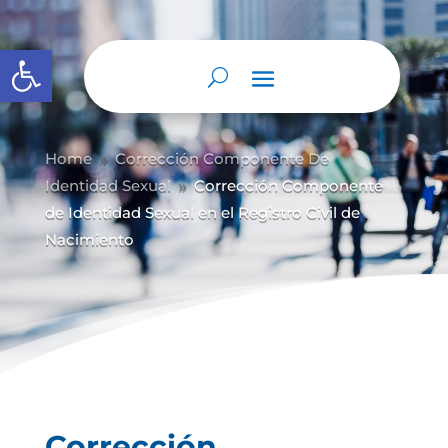
Abrir barra de herramientas
Home
Corrección Componente De
9
Identidad Sexual
Corrección Componente
9
de Identidad Sexual en el Registro Civil de
Nacimiento
Corrección