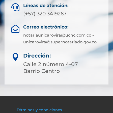
Líneas de atención:

(+57) 320 3419267
Correo electrónico:

notariaunicarovira@ucnc.com.co -
unicarovira@supernotariado.gov.co
Dirección:

Calle 2 número 4-07
Barrio Centro
• Términos y condiciones