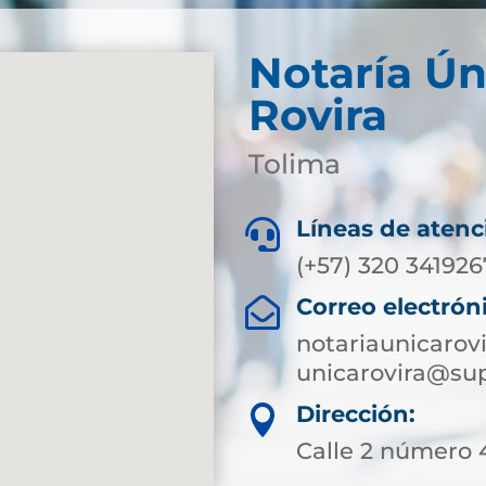
Notaría Ún
Rovira
Tolima
Líneas de atenc

(+57) 320 341926
Correo electrón

notariaunicarov
unicarovira@sup
Dirección:

Calle 2 número 