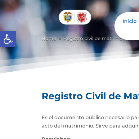
Inicio
Abrir barra de herramientas
Home
Registro civil de matrimonio
9
9
Registro Civil de M
Es el documento público necesario para
acto del matrimonio. Sirve para adquiri