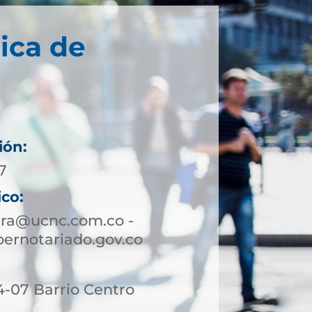
ica de
ión:
7
ico:
ira@ucnc.com.co -
ernotariado.gov.co
4-07 Barrio Centro