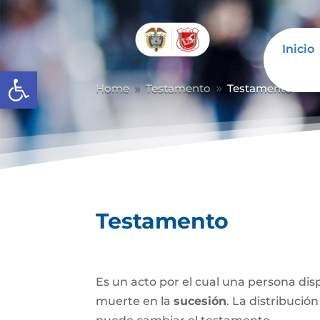
Inicio
Abrir barra de herramientas
Home
Testamento
Testamento
9
9
Testamento
Es un acto por el cual una persona di
muerte en la
sucesión
. La distribución