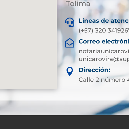
Tolima
Líneas de atenc

(+57) 320 341926
Correo electrón

notariaunicarov
unicarovira@sup
Dirección:

Calle 2 número 