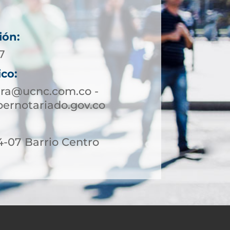
ión:
7
ico:
ira@ucnc.com.co -
ernotariado.gov.co
4-07 Barrio Centro