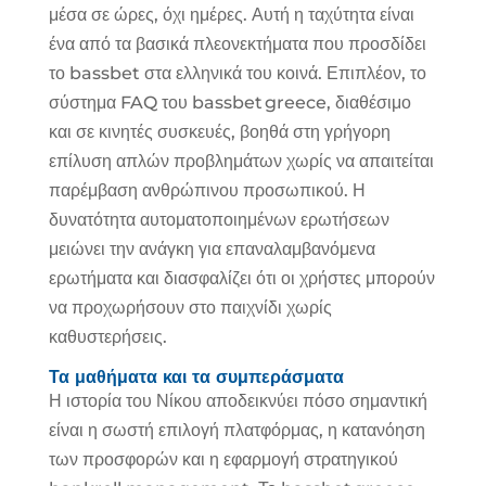
μέσα σε ώρες, όχι ημέρες. Αυτή η ταχύτητα είναι
ένα από τα βασικά πλεονεκτήματα που προσδίδει
το bassbet στα ελληνικά του κοινά. Επιπλέον, το
σύστημα FAQ του bassbet greece, διαθέσιμο
και σε κινητές συσκευές, βοηθά στη γρήγορη
επίλυση απλών προβλημάτων χωρίς να απαιτείται
παρέμβαση ανθρώπινου προσωπικού. Η
δυνατότητα αυτοματοποιημένων ερωτήσεων
μειώνει την ανάγκη για επαναλαμβανόμενα
ερωτήματα και διασφαλίζει ότι οι χρήστες μπορούν
να προχωρήσουν στο παιχνίδι χωρίς
καθυστερήσεις.
Τα μαθήματα και τα συμπεράσματα
Η ιστορία του Νίκου αποδεικνύει πόσο σημαντική
είναι η σωστή επιλογή πλατφόρμας, η κατανόηση
των προσφορών και η εφαρμογή στρατηγικού