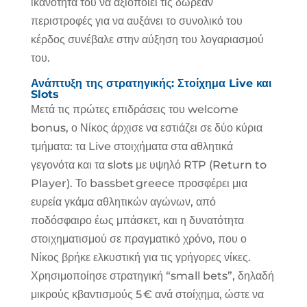
ικανότητα του να αξιοποιεί τις δωρεάν
περιστροφές για να αυξάνει το συνολικό του
κέρδος συνέβαλε στην αύξηση του λογαριασμού
του.
Ανάπτυξη της στρατηγικής: Στοίχημα Live και
Slots
Μετά τις πρώτες επιδράσεις του welcome
bonus, ο Νίκος άρχισε να εστιάζει σε δύο κύρια
τμήματα: τα Live στοιχήματα στα αθλητικά
γεγονότα και τα slots με υψηλό RTP (Return to
Player). Το bassbet greece προσφέρει μια
ευρεία γκάμα αθλητικών αγώνων, από
ποδόσφαιρο έως μπάσκετ, και η δυνατότητα
στοιχηματισμού σε πραγματικό χρόνο, που ο
Νίκος βρήκε ελκυστική για τις γρήγορες νίκες.
Χρησιμοποίησε στρατηγική “small bets”, δηλαδή
μικρούς κβαντισμούς 5 € ανά στοίχημα, ώστε να