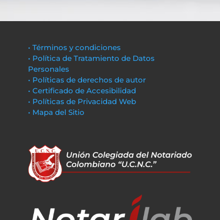
• Términos y condiciones
• Política de Tratamiento de Datos
Personales
• Políticas de derechos de autor
• Certificado de Accesibilidad
• Políticas de Privacidad Web
• Mapa del Sitio