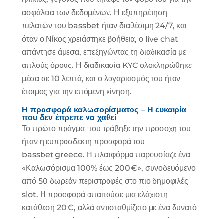
ασφάλεια των δεδομένων. Η εξυπηρέτηση
πελατών του bassbet ήταν διαθέσιμη 24/7, και
όταν ο Νίκος χρειάστηκε βοήθεια, ο live chat
απάντησε άμεσα, επεξηγώντας τη διαδικασία με
απλούς όρους. Η διαδικασία KYC ολοκληρώθηκε
μέσα σε 10 λεπτά, και ο λογαριασμός του ήταν
έτοιμος για την επόμενη κίνηση.
Η προσφορά καλωσορίσματος – Η ευκαιρία
που δεν έπρεπε να χαθεί
Το πρώτο πράγμα που τράβηξε την προσοχή του
ήταν η ευπρόσδεκτη προσφορά του
bassbet greece. Η πλατφόρμα παρουσίαζε ένα
«Καλωσόρισμα 100% έως 200 €», συνοδευόμενο
από 50 δωρεάν περιστροφές στο πιο δημοφιλές
slot. Η προσφορά απαιτούσε μια ελάχιστη
κατάθεση 20 €, αλλά αντισταθμίζετο με ένα δυνατό