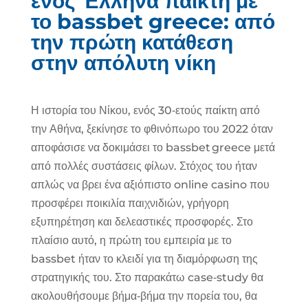
ενός Έλληνα παίκτη με
το bassbet greece: από
την πρώτη κατάθεση
στην απόλυτη νίκη
Η ιστορία του Νίκου, ενός 30‑ετούς παίκτη από
την Αθήνα, ξεκίνησε το φθινόπωρο του 2022 όταν
αποφάσισε να δοκιμάσει το bassbet greece μετά
από πολλές συστάσεις φίλων. Στόχος του ήταν
απλώς να βρει ένα αξιόπιστο online casino που
προσφέρει ποικιλία παιχνιδιών, γρήγορη
εξυπηρέτηση και δελεαστικές προσφορές. Στο
πλαίσιο αυτό, η πρώτη του εμπειρία με το
bassbet ήταν το κλειδί για τη διαμόρφωση της
στρατηγικής του. Στο παρακάτω case‑study θα
ακολουθήσουμε βήμα‑βήμα την πορεία του, θα