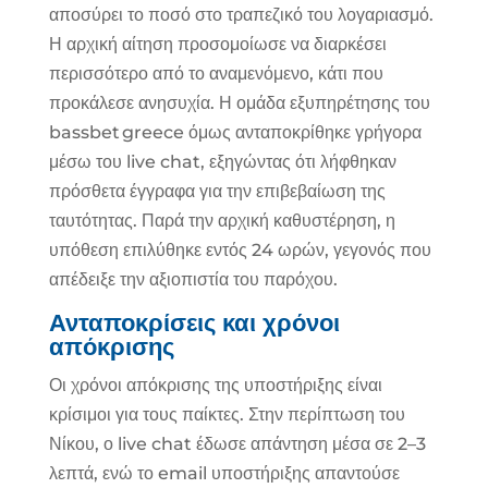
αποσύρει το ποσό στο τραπεζικό του λογαριασμό.
Η αρχική αίτηση προσομοίωσε να διαρκέσει
περισσότερο από το αναμενόμενο, κάτι που
προκάλεσε ανησυχία. Η ομάδα εξυπηρέτησης του
bassbet greece όμως ανταποκρίθηκε γρήγορα
μέσω του live chat, εξηγώντας ότι λήφθηκαν
πρόσθετα έγγραφα για την επιβεβαίωση της
ταυτότητας. Παρά την αρχική καθυστέρηση, η
υπόθεση επιλύθηκε εντός 24 ωρών, γεγονός που
απέδειξε την αξιοπιστία του παρόχου.
Ανταποκρίσεις και χρόνοι
απόκρισης
Οι χρόνοι απόκρισης της υποστήριξης είναι
κρίσιμοι για τους παίκτες. Στην περίπτωση του
Νίκου, ο live chat έδωσε απάντηση μέσα σε 2–3
λεπτά, ενώ το email υποστήριξης απαντούσε