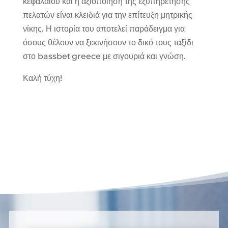
κεφαλαίου και η αξιοποίηση της εξυπηρέτησης
πελατών είναι κλειδιά για την επίτευξη μητρικής
νίκης. Η ιστορία του αποτελεί παράδειγμα για
όσους θέλουν να ξεκινήσουν το δικό τους ταξίδι
στο bassbet greece με σιγουριά και γνώση.
Καλή τύχη!