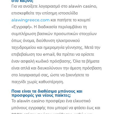
στο καζίνο;
Για να ανοίξετε λογαριασμό στο alawin casino,
επισκεφθείτε την επίσημη ιστοσελίδα
alawingreece.com
και πατήστε το κουμπί
«Εγγραφή». Η διαδικασία περιλαμβάνει τη
συμπλήρωση βασικών προσωπικών στοιχείων
όπως όνομα, διεύθυνση ηλεκτρονικού
ταχυδρομείου και ημερομηνία γέννησης. Μετά την
επιβεβαίωση του email, θα πρέπει να ορίσετε
έναν ασφαλή κωδικό πρόσβασης. Όλα τα βήματα
είναι απλά και διευκολύνουν την άμεση πρόσβαση
στο λογαριασμό σας, ώστε να ξεκινήσετε το
παιχνίδι χωρίς καθυστέρηση.
Ποια είναι τα διαθέσιμα μπόνους και
προσφορές για νέους παίκτες;
Το alawin casino προσφέρει ένα ελκυστικό
μπόνους εγγραφής που μπορεί να φτάσει έως και