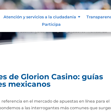
Atención y servicios a la ciudadanía
Transparen
Participa
de Glorion Casino: guías claras para jugadores mexicanos
s de Glorion Casino: guías
res mexicanos
 referencia en el mercado de apuestas en línea para el
espondemos a las interrogantes más comunes que surge