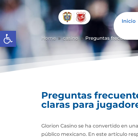
Inicio
Abrir barra de herramientas
Home
casino
Preguntas frecuentes 
9
9
Preguntas frecuente
claras para jugado
Glorion Casino se ha convertido en una
público mexicano. En este artículo r