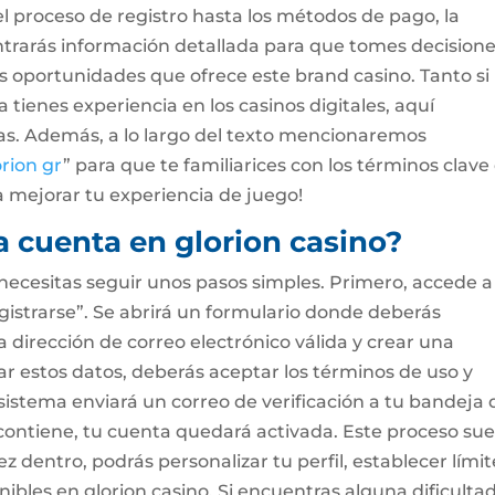
e el proceso de registro hasta los métodos de pago, la
ontrarás información detallada para que tomes decision
 oportunidades que ofrece este brand casino. Tanto si
 tienes experiencia en los casinos digitales, aquí
cas. Además, a lo largo del texto mencionaremos
orion gr
” para que te familiarices con los términos clave
a mejorar tu experiencia de juego!
 cuenta en glorion casino?
 necesitas seguir unos pasos simples. Primero, accede a
egistrarse”. Se abrirá un formulario donde deberás
dirección de correo electrónico válida y crear una
r estos datos, deberás aceptar los términos de uso y
sistema enviará un correo de verificación a tu bandeja 
e contiene, tu cuenta quedará activada. Este proceso sue
 dentro, podrás personalizar tu perfil, establecer límit
nibles en glorion casino. Si encuentras alguna dificultad