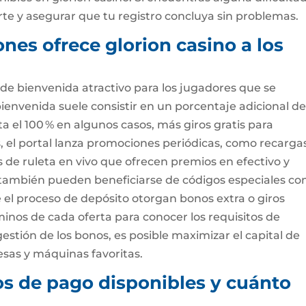
irte y asegurar que tu registro concluya sin problemas.
es ofrece glorion casino a los
de bienvenida atractivo para los jugadores que se
bienvenida suele consistir en un porcentaje adicional de
a el 100 % en algunos casos, más giros gratis para
el portal lanza promociones periódicas, como recarga
 de ruleta en vivo que ofrecen premios en efectivo y
 también pueden beneficiarse de códigos especiales c
e el proceso de depósito otorgan bonos extra o giros
rminos de cada oferta para conocer los requisitos de
estión de los bonos, es posible maximizar el capital de
esas y máquinas favoritas.
s de pago disponibles y cuánto