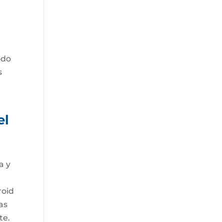
odo
s
el
a y
roid
as
te.