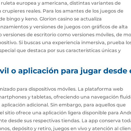
ruleta europea y americana, distintas variantes de
n crupieres reales. Para los amantes de los juegos de
de bingo y keno. Glorion casino se actualiza
zamientos y versiones de juegos con gráficos de alta
to versiones de escritorio como versiones móviles, de m
sitivo. Si buscas una experiencia inmersiva, prueba lo
special que destaca por sus características únicas y
il o aplicación para jugar desde 
imizado para dispositivos móviles. La plataforma web
martphones y tabletas, ofreciendo una navegación fluid
 aplicación adicional. Sin embargo, para aquellos que
l sitio ofrece una aplicación ligera disponible para And
nte desde sus respectivas tiendas. La app conserva tod
onos, depósito y retiro, juegos en vivo y atención al clien