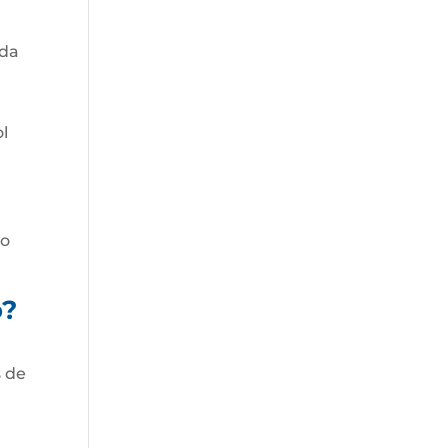
ida
l
so
o?
s de