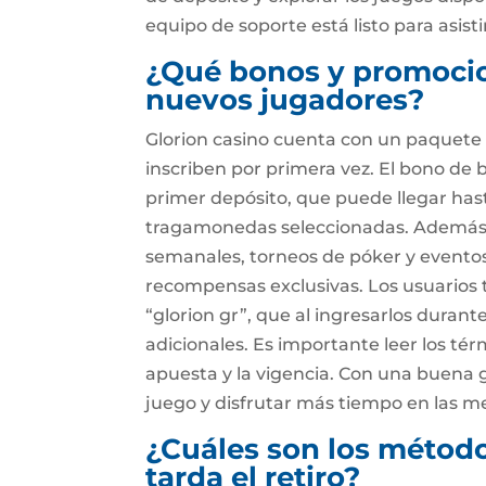
equipo de soporte está listo para asist
¿Qué bonos y promocion
nuevos jugadores?
Glorion casino cuenta con un paquete 
inscriben por primera vez. El bono de 
primer depósito, que puede llegar hast
tragamonedas seleccionadas. Además, 
semanales, torneos de póker y eventos
recompensas exclusivas. Los usuarios
“glorion gr”, que al ingresarlos durant
adicionales. Es importante leer los té
apuesta y la vigencia. Con una buena g
juego y disfrutar más tiempo en las m
¿Cuáles son los método
tarda el retiro?