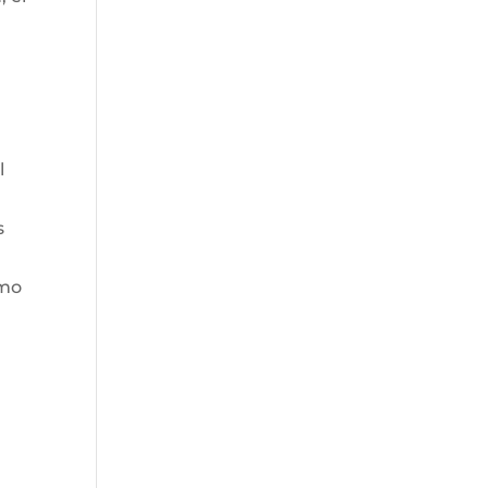
l
s
omo