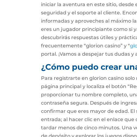
iniciar la aventura en este sitio, desd
seguridad y el soporte al cliente. Enc
informadas y aproveches al máximo las
eres un jugador principiante como si ya
descubrirás respuestas útiles y prácti
frecuentemente “glorion casino” y “
gl
portal. ¡Vamos a despejar tus dudas y 
¿Cómo puedo crear una
Para registrarte en glorion casino solo
página principal y localiza el botón “R
proporcionar tu nombre completo, una 
contraseña segura. Después de ingresa
confirmar que eres mayor de edad. El 
entrada; al hacer clic en el enlace qu
tardar menos de cinco minutos. Una vez
de depósito y explorar los juegos dispo