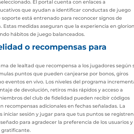
seleccionado. El portal cuenta con enlaces a
ucativos que ayudan a identificar conductas de juego
e soporte está entrenado para reconocer signos de
a. Estas medidas aseguran que la experiencia en glorio
ando hábitos de juego balanceados.
elidad o recompensas para
rama de lealtad que recompensa a los jugadores según 
umulas puntos que pueden canjearse por bonos, giros
omo eventos en vivo. Los niveles del programa incremen
ntaje de devolución, retiros más rápidos y acceso a
iembros del club de fidelidad pueden recibir códigos
an recompensas adicionales en fechas señaladas. La
 iniciar sesión y jugar para que tus puntos se registren
eñado para agradecer la preferencia de los usuarios y
gratificante.