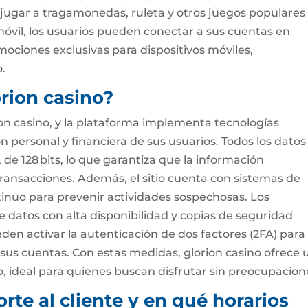
jugar a tragamonedas, ruleta y otros juegos populares 
 móvil, los usuarios pueden conectar a sus cuentas en
ociones exclusivas para dispositivos móviles,
o.
orion casino?
ion casino, y la plataforma implementa tecnologías
 personal y financiera de sus usuarios. Todos los datos
e 128 bits, lo que garantiza que la información
ransacciones. Además, el sitio cuenta con sistemas de
inuo para prevenir actividades sospechosas. Los
e datos con alta disponibilidad y copias de seguridad
en activar la autenticación de dos factores (2FA) para
 sus cuentas. Con estas medidas, glorion casino ofrece 
, ideal para quienes buscan disfrutar sin preocupacion
te al cliente y en qué horarios