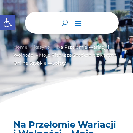
Abrir barra de herramientas
Home
kasyno
Na Przełomie Wariacji i
9
9
Wolności – Moje Pierwsze Spotkanie z Kasyno
Online Szybkie Wypłaty
Na Przełomie Wariacji