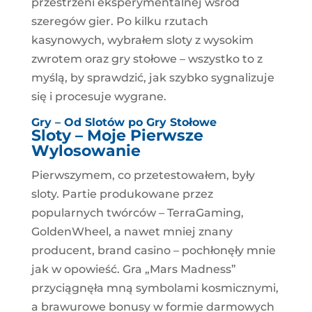
przestrzeni eksperymentalnej wśród
szeregów gier. Po kilku rzutach
kasynowych, wybrałem sloty z wysokim
zwrotem oraz gry stołowe – wszystko to z
myślą, by sprawdzić, jak szybko sygnalizuje
się i procesuje wygrane.
Gry – Od Slotów po Gry Stołowe
Sloty – Moje Pierwsze
Wylosowanie
Pierwszymem, co przetestowałem, były
sloty. Partie produkowane przez
popularnych twórców – TerraGaming,
GoldenWheel, a nawet mniej znany
producent, brand casino – pochłonęły mnie
jak w opowieść. Gra „Mars Madness”
przyciągnęła mną symbolami kosmicznymi,
a brawurowe bonusy w formie darmowych