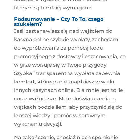
którym są bardziej wymagane.
Podsumowanie – Czy To To, czego
szukałem?
Jeśli zastanawiasz się nad wejściem do
kasyna online szybkie wypłaty, zachęcam
do wypróbowania za pomocą kodu
promocyjnego z dostawcy i oszacowania, co
w grze wpisuje się w Twoje przygody.
Szybka i transparentna wypłata zapewnia
komfort, którego nie znajdziesz w wielu
innych kasynach online. Dla mnie jest to ile
coraz ważniejsze. Moje doświadczenia na
wątkach podzieliłem, aby przyczynić się do
lepszej wiedzy i pomóc w sprawnym
wykonaniu decyzji.
Na zakończenie, chociaż niech spełnienie