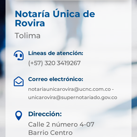
Notaría Única de
Rovira
Tolima
Líneas de atención:

(+57) 320 3419267
Correo electrónico:

notariaunicarovira@ucnc.com.co -
unicarovira@supernotariado.gov.co
Dirección:

Calle 2 número 4-07
Barrio Centro