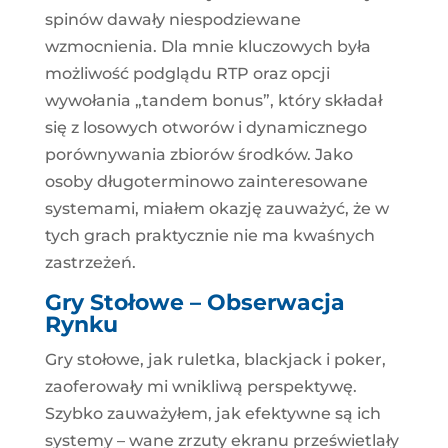
spinów dawały niespodziewane
wzmocnienia. Dla mnie kluczowych była
możliwość podglądu RTP oraz opcji
wywołania „tandem bonus”, który składał
się z losowych otworów i dynamicznego
porównywania zbiorów środków. Jako
osoby długoterminowo zainteresowane
systemami, miałem okazję zauważyć, że w
tych grach praktycznie nie ma kwaśnych
zastrzeżeń.
Gry Stołowe – Obserwacja
Rynku
Gry stołowe, jak ruletka, blackjack i poker,
zaoferowały mi wnikliwą perspektywę.
Szybko zauważyłem, jak efektywne są ich
systemy – wane zrzuty ekranu prześwietlały