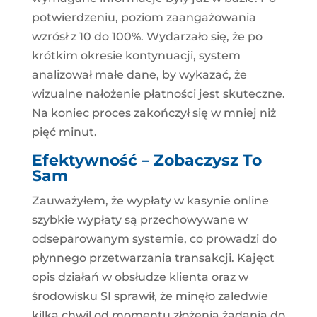
potwierdzeniu, poziom zaangażowania
wzrósł z 10 do 100%. Wydarzało się, że po
krótkim okresie kontynuacji, system
analizował małe dane, by wykazać, że
wizualne nałożenie płatności jest skuteczne.
Na koniec proces zakończył się w mniej niż
pięć minut.
Efektywność – Zobaczysz To
Sam
Zauważyłem, że wypłaty w kasynie online
szybkie wypłaty są przechowywane w
odseparowanym systemie, co prowadzi do
płynnego przetwarzania transakcji. Kajęct
opis działań w obsłudze klienta oraz w
środowisku SI sprawił, że minęło zaledwie
kilka chwil od momentu złożenia żądania do