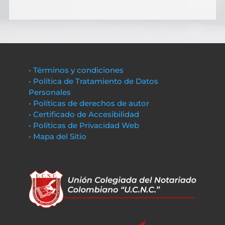
• Términos y condiciones
• Política de Tratamiento de Datos
Personales
• Políticas de derechos de autor
• Certificado de Accesibilidad
• Políticas de Privacidad Web
• Mapa del Sitio