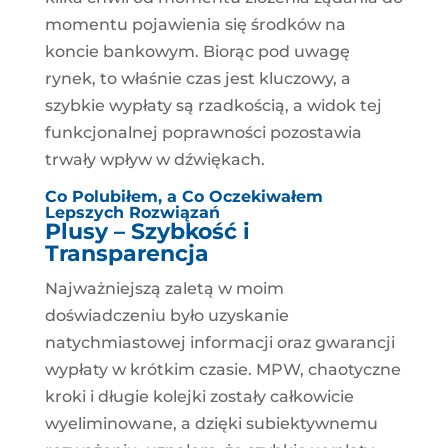
momentu pojawienia się środków na
koncie bankowym. Biorąc pod uwagę
rynek, to właśnie czas jest kluczowy, a
szybkie wypłaty są rzadkością, a widok tej
funkcjonalnej poprawności pozostawia
trwały wpływ w dźwiękach.
Co Polubiłem, a Co Oczekiwałem
Lepszych Rozwiązań
Plusy – Szybkość i
Transparencja
Najważniejszą zaletą w moim
doświadczeniu było uzyskanie
natychmiastowej informacji oraz gwarancji
wypłaty w krótkim czasie. MPW, chaotyczne
kroki i długie kolejki zostały całkowicie
wyeliminowane, a dzięki subiektywnemu