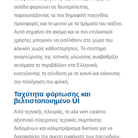
σελίδα φορτώνει σε δευτερόλεπτα,
παρουσιάζοντας τα πιο δημοφιλή παιχνίδια,
προσφορές και το μενού με τα τμήματα του καζίνο.
Αυτό σημαίνει ότι ακόμα και οι πιο επιλεκτικοί
χρήστες μπορούν να εισέλθουν στο χώρο του
alawin χωρίς καθυστερήσεις. Το σύστημα
αναγνώρισης της τοπικής γλώσσας αναβαθμίζει
αυτόματα το περιβάλλον στα Ελληνικά,
ενισχύοντας τη σύνδεση με το κοινό και κάνοντας
την πλοήγηση πιο φιλική.
Ταχύτητα φόρτωσης και
βελτιστοποιημένο UI
Από τεχνικής πλευράς, το ala win casino
αξιοποιεί σύγχρονες τεχνικές συμπίεσης
δεδομένων και καλιμπράρισμα δικτύου για να
διασφαλίσει την άμεση εμφάνιση των παιχνιδιών.