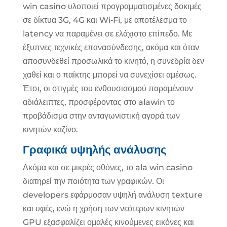
win casino υλοποιεί προγραμματισμένες δοκιμές
σε δίκτυα 3G, 4G και Wi‑Fi, με αποτέλεσμα το
latency να παραμένει σε ελάχιστο επίπεδο. Με
έξυπνες τεχνικές επανασύνδεσης, ακόμα και όταν
αποσυνδεθεί προσωλικά το κινητό, η συνεδρία δεν
χαθεί και ο παίκτης μπορεί να συνεχίσει αμέσως.
Έτσι, οι στιγμές του ενθουσιασμού παραμένουν
αδιάλειπτες, προσφέροντας στο alawin το
προβάδισμα στην ανταγωνιστική αγορά των
κινητών καζίνο.
Γραφικά υψηλής ανάλυσης
Ακόμα και σε μικρές οθόνες, το ala win casino
διατηρεί την ποιότητα των γραφικών. Οι
developers εφάρμοσαν υψηλή ανάλυση texture
και υφές, ενώ η χρήση των νεότερων κινητών
GPU εξασφαλίζει ομαλές κινούμενες εικόνες και