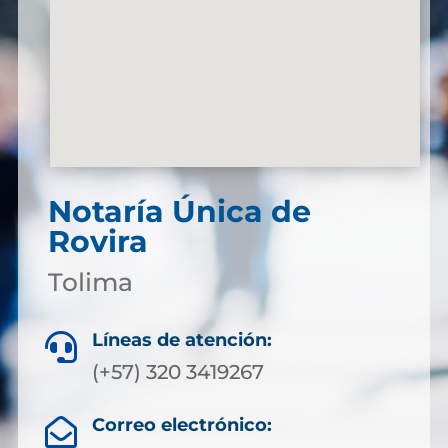
Notaría Única de
Rovira
Tolima
Líneas de atención:

(+57) 320 3419267
Correo electrónico:
