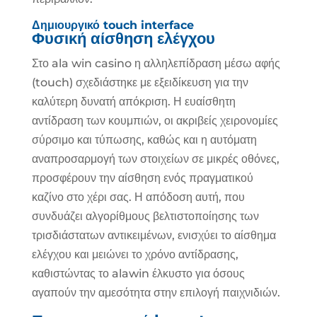
Δημιουργικό touch interface
Φυσική αίσθηση ελέγχου
Στο ala win casino η αλληλεπίδραση μέσω αφής
(touch) σχεδιάστηκε με εξειδίκευση για την
καλύτερη δυνατή απόκριση. Η ευαίσθητη
αντίδραση των κουμπιών, οι ακριβείς χειρονομίες
σύρσιμο και τύπωσης, καθώς και η αυτόματη
αναπροσαρμογή των στοιχείων σε μικρές οθόνες,
προσφέρουν την αίσθηση ενός πραγματικού
καζίνο στο χέρι σας. Η απόδοση αυτή, που
συνδυάζει αλγορίθμους βελτιστοποίησης των
τρισδιάστατων αντικειμένων, ενισχύει το αίσθημα
ελέγχου και μειώνει το χρόνο αντίδρασης,
καθιστώντας το alawin έλκυστο για όσους
αγαπούν την αμεσότητα στην επιλογή παιχνιδιών.