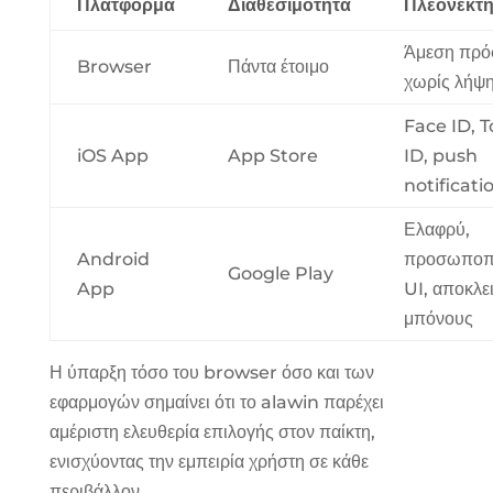
Πλατφόρμα
Διαθεσιμότητα
Πλεονεκτ
Άμεση πρό
Browser
Πάντα έτοιμο
χωρίς λήψ
Face ID, 
iOS App
App Store
ID, push
notificati
Ελαφρύ,
Android
προσωποπ
Google Play
App
UI, αποκλε
μπόνους
Η ύπαρξη τόσο του browser όσο και των
εφαρμογών σημαίνει ότι το alawin παρέχει
αμέριστη ελευθερία επιλογής στον παίκτη,
ενισχύοντας την εμπειρία χρήστη σε κάθε
περιβάλλον.