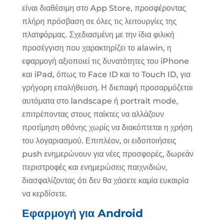
είναι διαθέσιμη στο App Store, προσφέροντας
πλήρη πρόσβαση σε όλες τις λειτουργίες της
πλατφόρμας. Σχεδιασμένη με την ίδια φιλική
προσέγγιση που χαρακτηρίζει το alawin, η
εφαρμογή αξιοποιεί τις δυνατότητες του iPhone
και iPad, όπως το Face ID και το Touch ID, για
γρήγορη επαλήθευση. Η διεπαφή προσαρμόζεται
αυτόματα στο landscape ή portrait mode,
επιτρέποντας στους παίκτες να αλλάζουν
προτίμηση οθόνης χωρίς να διακόπτεται η χρήση
του λογαριασμού. Επιπλέον, οι ειδοποιήσεις
push ενημερώνουν για νέες προσφορές, δωρεάν
περιστροφές και ενημερώσεις παιχνιδιών,
διασφαλίζοντας ότι δεν θα χάσετε καμία ευκαιρία
να κερδίσετε.
Εφαρμογή για Android