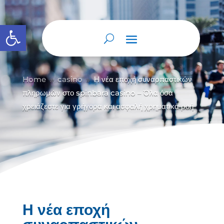
Abrir barra de herramientas
Home
casino
Η νέα εποχή συναρπαστικών
9
9
πληρωμών στο spinbara casino – Όλα όσα
χρειάζεστε για γρήγορα και ασφαλή χρηματικά ροή
Η νέα εποχή