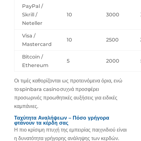
PayPal /
Skrill /
10
3000
Neteller
Visa /
10
2500
Mastercard
Bitcoin /
5
2000
Ethereum
Οι τιμές καθορίζονται ως προτεινόμενα όρια, ενώ
το spinbara casino συχνά προσφέρει
προσωρινές προωθητικές αυξήσεις για ειδικές
καμπάνιες.
Ταχύτητα Αναλήψεων – Πόσο γρήγορα
φτάνουν τα κέρδη σας
Η πιο κρίσιμη πτυχή της εμπειρίας παιχνιδιού είναι
η δυνατότητα γρήγορης ανάληψης των κερδών.