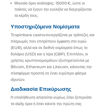
Μηνιαίο όριο ανάληψης: 15000 €, ώστε οι
παίκτες να έχουν την ευελιξία να διαχειρίζονται
τα κέρδη τους.
Υποστηριζόμενα Νομίσματα
Το spinbara casino συνεργάζεται με τράπεζες και
πληρωμές που επιτρέπουν έμφαση στο ευρώ
(EUR), αλλά και σε διεθνή νομίσματα όπως το
δολάριο (USD) και η λίρα (GBP). Επιπλέον, οι
χρήστες κρυπτονομισμάτων εξυπηρετούνται με
Bitcoin, Ethereum και Litecoin, κάνοντας την
πλατφόρμα προσιτή σε έναν ευρύτερο φάσμα
ιδρυτών.
Διαδικασία Επικύρωσης
Η επαλήθευση απαιτείται κυρίως όταν ξεπερνάτε
τα daily όρια ή όταν κάνετε την πρώτη σας