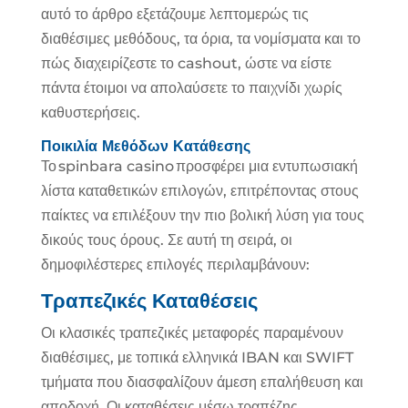
αυτό το άρθρο εξετάζουμε λεπτομερώς τις
διαθέσιμες μεθόδους, τα όρια, τα νομίσματα και το
πώς διαχειρίζεστε το cashout, ώστε να είστε
πάντα έτοιμοι να απολαύσετε το παιχνίδι χωρίς
καθυστερήσεις.
Ποικιλία Μεθόδων Κατάθεσης
Το spinbara casino προσφέρει μια εντυπωσιακή
λίστα καταθετικών επιλογών, επιτρέποντας στους
παίκτες να επιλέξουν την πιο βολική λύση για τους
δικούς τους όρους. Σε αυτή τη σειρά, οι
δημοφιλέστερες επιλογές περιλαμβάνουν:
Τραπεζικές Καταθέσεις
Οι κλασικές τραπεζικές μεταφορές παραμένουν
διαθέσιμες, με τοπικά ελληνικά IBAN και SWIFT
τμήματα που διασφαλίζουν άμεση επαλήθευση και
αποδοχή. Οι καταθέσεις μέσω τραπέζης