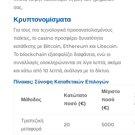
σας.
Κρυπτονομίσματα
Για τους πιο τεχνολογικά προσανατολισμένους
παίκτες, το casino προσφέρει δυνατότητα
κατάθεσης με Bitcoin, Ethereum και Litecoin.
Το blockchain εξασφαλίζει διαφάνεια, ενώ οι
συναλλαγές ολοκληρώνονται σε λίγα λεπτά, ακόμα
και κάτω από 10 λεπτά, ανάλογα με το δίκτυο.
Πίνακας: Σύνοψη Καταθετικών Επιλογών
Μέγιστο
Κατώτατο
Μέθοδος
ποσό
ποσό (€)
(€)
Τραπεζική
20
5000
μεταφορά