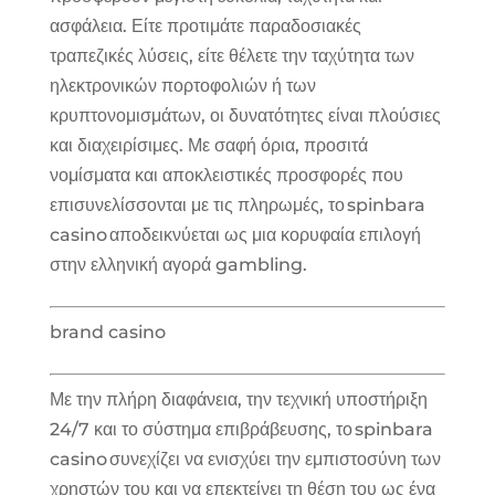
ασφάλεια. Είτε προτιμάτε παραδοσιακές
τραπεζικές λύσεις, είτε θέλετε την ταχύτητα των
ηλεκτρονικών πορτοφολιών ή των
κρυπτονομισμάτων, οι δυνατότητες είναι πλούσιες
και διαχειρίσιμες. Με σαφή όρια, προσιτά
νομίσματα και αποκλειστικές προσφορές που
επισυνελίσσονται με τις πληρωμές, το spinbara
casino αποδεικνύεται ως μια κορυφαία επιλογή
στην ελληνική αγορά gambling.
brand casino
Με την πλήρη διαφάνεια, την τεχνική υποστήριξη
24/7 και το σύστημα επιβράβευσης, το spinbara
casino συνεχίζει να ενισχύει την εμπιστοσύνη των
χρηστών του και να επεκτείνει τη θέση του ως ένα