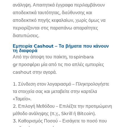
ανάληψη. Απαιτητικά έγγραφα περιλαμβάνουν
αποδεικτικά ταυτότητας, διεύθυνσης και
αποδεικτικό πηγής κεφαλαίων, χωρίς όμως να
περιορίζονται στις παραπάνω απαραίτητες
διατυπώσεις.
Εμπειρία Cashout – Τα βήματα που κάνουν
τη διαφορά
Από την άποψη του παίκτη, το spinbara
gr προσφέρει μία από τις πιο απλές εμπειρίες
cashout στην αγορά.
Σύνδεση στον λογαριασμό – Πληκτρολογήστε
τα στοιχεία σας και μεταβείτε στην καρτέλα
«Ταμείο».
Επιλογή Μεθόδου – Επιλέξτε την προτιμώμενη
μέθοδο ανάληψης (π.χ., Skrill ή Bitcoin).
Καθορισμός Ποσού – Εισάγετε το ποσό που