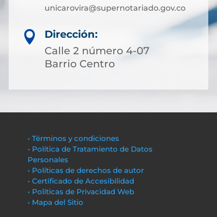
unicarovira@supernotariado.gov.co
Dirección:

Calle 2 número 4-07
Barrio Centro
• Términos y condiciones
• Política de Tratamiento de Datos
Personales
• Políticas de derechos de autor
• Certificado de Accesibilidad
• Políticas de Privacidad Web
• Mapa del Sitio