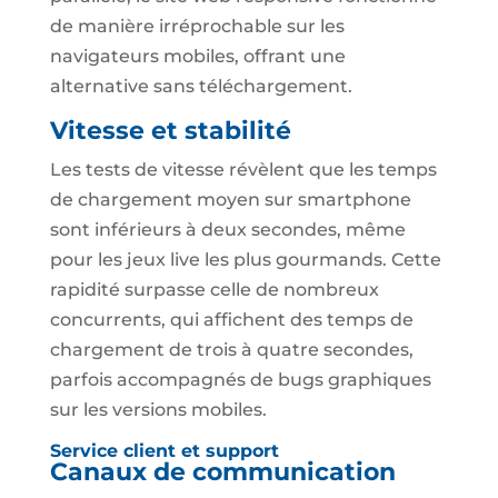
de manière irréprochable sur les
navigateurs mobiles, offrant une
alternative sans téléchargement.
Vitesse et stabilité
Les tests de vitesse révèlent que les temps
de chargement moyen sur smartphone
sont inférieurs à deux secondes, même
pour les jeux live les plus gourmands. Cette
rapidité surpasse celle de nombreux
concurrents, qui affichent des temps de
chargement de trois à quatre secondes,
parfois accompagnés de bugs graphiques
sur les versions mobiles.
Service client et support
Canaux de communication