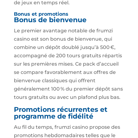
de jeux en temps réel.
Bonus et promotions
Bonus de bienvenue
Le premier avantage notable de frumzi
casino est son bonus de bienvenue, qui
combine un dépôt doublé jusqu’à 500 €,
accompagné de 200 tours gratuits répartis
sur les premières mises. Ce pack d’accueil
se compare favorablement aux offres de
bienvenue classiques qui offrent
généralement 100 % du premier dépôt sans
tours gratuits ou avec un plafond plus bas.
Promotions récurrentes et
programme de fidélité
Au fil du temps, frumzi casino propose des
promotions hebdomadaires telles que le