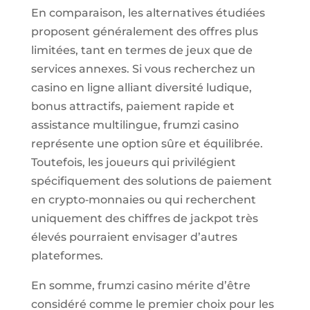
En comparaison, les alternatives étudiées
proposent généralement des offres plus
limitées, tant en termes de jeux que de
services annexes. Si vous recherchez un
casino en ligne alliant diversité ludique,
bonus attractifs, paiement rapide et
assistance multilingue, frumzi casino
représente une option sûre et équilibrée.
Toutefois, les joueurs qui privilégient
spécifiquement des solutions de paiement
en crypto‑monnaies ou qui recherchent
uniquement des chiffres de jackpot très
élevés pourraient envisager d’autres
plateformes.
En somme, frumzi casino mérite d’être
considéré comme le premier choix pour les