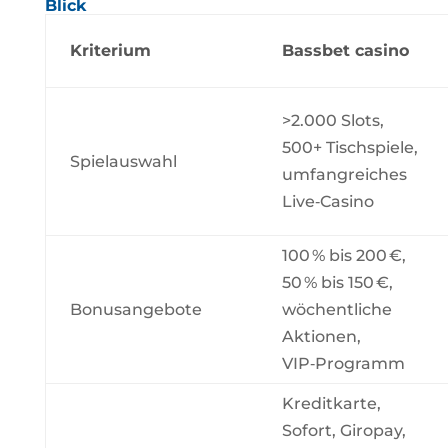
Blick
Kriterium
Bassbet casino
>2.000 Slots,
500+ Tischspiele,
Spielauswahl
umfangreiches
Live‑Casino
100 % bis 200 €,
50 % bis 150 €,
Bonusangebote
wöchentliche
Aktionen,
VIP‑Programm
Kreditkarte,
Sofort, Giropay,