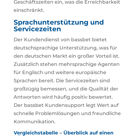
Geschäftszeiten ein, was die Erreichbarkeit
einschränkt.
Sprachunterstützung und
Servicezeiten
Der Kundendienst von bassbet bietet
deutschsprachige Unterstützung, was für
den deutschen Markt ein großer Vorteil ist.
Zusätzlich stehen mehrsprachige Agenten
für Englisch und weitere europäische
Sprachen bereit. Die Servicezeiten sind
großzügig bemessen, und die Qualität der
Antworten wird häufig positiv bewertet.
Der bassbet Kundensupport legt Wert auf
schnelle Problemlösungen und freundliche
Kommunikation.
Vergleichstabelle – Überblick auf einen