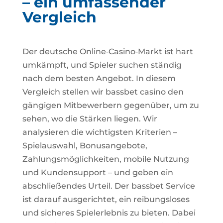
– ein umfassender
Vergleich
Der deutsche Online‑Casino‑Markt ist hart
umkämpft, und Spieler suchen ständig
nach dem besten Angebot. In diesem
Vergleich stellen wir bassbet casino den
gängigen Mitbewerbern gegenüber, um zu
sehen, wo die Stärken liegen. Wir
analysieren die wichtigsten Kriterien –
Spielauswahl, Bonusangebote,
Zahlungsmöglichkeiten, mobile Nutzung
und Kundensupport – und geben ein
abschließendes Urteil. Der bassbet Service
ist darauf ausgerichtet, ein reibungsloses
und sicheres Spielerlebnis zu bieten. Dabei