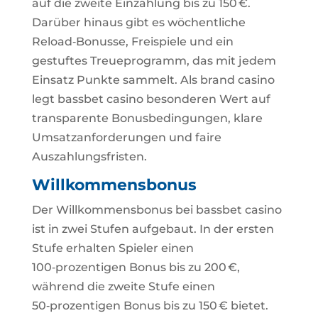
auf die zweite Einzahlung bis zu 150 €.
Darüber hinaus gibt es wöchentliche
Reload‑Bonusse, Freispiele und ein
gestuftes Treueprogramm, das mit jedem
Einsatz Punkte sammelt. Als brand casino
legt bassbet casino besonderen Wert auf
transparente Bonusbedingungen, klare
Umsatzanforderungen und faire
Auszahlungsfristen.
Willkommensbonus
Der Willkommensbonus bei bassbet casino
ist in zwei Stufen aufgebaut. In der ersten
Stufe erhalten Spieler einen
100‑prozentigen Bonus bis zu 200 €,
während die zweite Stufe einen
50‑prozentigen Bonus bis zu 150 € bietet.