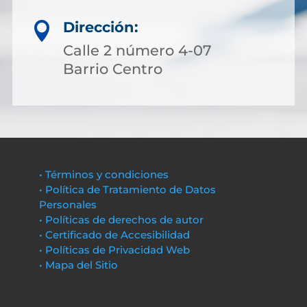
Dirección:

Calle 2 número 4-07
Barrio Centro
• Términos y condiciones
• Política de Tratamiento de Datos
Personales
• Políticas de derechos de autor
• Certificado de Accesibilidad
• Políticas de Privacidad Web
• Mapa del Sitio