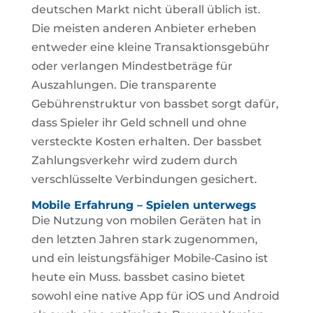
deutschen Markt nicht überall üblich ist.
Die meisten anderen Anbieter erheben
entweder eine kleine Transaktionsgebühr
oder verlangen Mindestbeträge für
Auszahlungen. Die transparente
Gebührenstruktur von bassbet sorgt dafür,
dass Spieler ihr Geld schnell und ohne
versteckte Kosten erhalten. Der bassbet
Zahlungsverkehr wird zudem durch
verschlüsselte Verbindungen gesichert.
Mobile Erfahrung – Spielen unterwegs
Die Nutzung von mobilen Geräten hat in
den letzten Jahren stark zugenommen,
und ein leistungsfähiger Mobile‑Casino ist
heute ein Muss. bassbet casino bietet
sowohl eine native App für iOS und Android