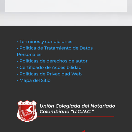
• Términos y condiciones
• Política de Tratamiento de Datos
Personales
• Políticas de derechos de autor
• Certificado de Accesibilidad
• Políticas de Privacidad Web
• Mapa del Sitio