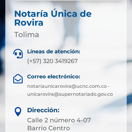
Notaría Única de
Rovira
Tolima
Líneas de atención:

(+57) 320 3419267
Correo electrónico:

notariaunicarovira@ucnc.com.co -
unicarovira@supernotariado.gov.co
Dirección:

Calle 2 número 4-07
Barrio Centro