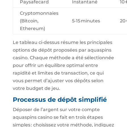
Paysafecard
Instantané
10 
Cryptomonnaies
(Bitcoin,
5‑15 minutes
20
Ethereum)
Le tableau ci‑dessus résume les principales
options de dépôt proposées par aquaspins
casino. Chaque méthode a été sélectionnée
pour offrir un équilibre optimal entre
rapidité et limites de transaction, ce qui
vous permet d’ajuster vos dépôts selon
votre budget de jeu.
Processus de dépôt simplifié
Déposer de l’argent sur votre compte
aquaspins casino se fait en trois étapes
simples : choisissez votre méthode, indiquez