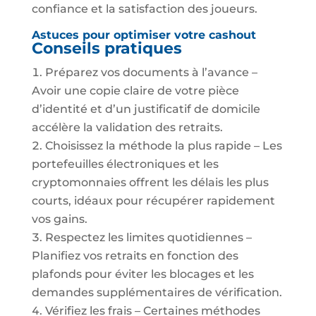
confiance et la satisfaction des joueurs.
Astuces pour optimiser votre cashout
Conseils pratiques
Préparez vos documents à l’avance –
Avoir une copie claire de votre pièce
d’identité et d’un justificatif de domicile
accélère la validation des retraits.
Choisissez la méthode la plus rapide – Les
portefeuilles électroniques et les
cryptomonnaies offrent les délais les plus
courts, idéaux pour récupérer rapidement
vos gains.
Respectez les limites quotidiennes –
Planifiez vos retraits en fonction des
plafonds pour éviter les blocages et les
demandes supplémentaires de vérification.
Vérifiez les frais – Certaines méthodes