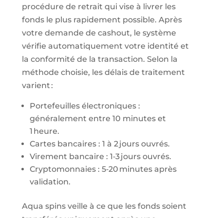
procédure de retrait qui vise à livrer les
fonds le plus rapidement possible. Après
votre demande de cashout, le système
vérifie automatiquement votre identité et
la conformité de la transaction. Selon la
méthode choisie, les délais de traitement
varient :
Portefeuilles électroniques :
généralement entre 10 minutes et
1 heure.
Cartes bancaires : 1 à 2 jours ouvrés.
Virement bancaire : 1‑3 jours ouvrés.
Cryptomonnaies : 5‑20 minutes après
validation.
Aqua spins veille à ce que les fonds soient