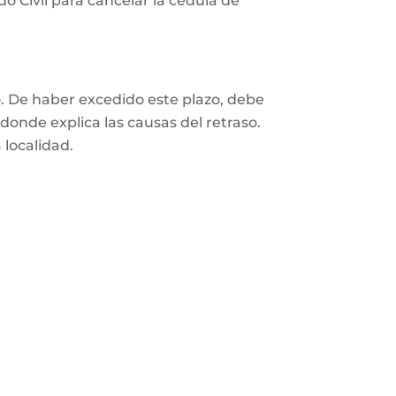
o Civil para cancelar la cédula de
o. De haber excedido este plazo, debe
 donde explica las causas del retraso.
 localidad.