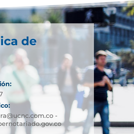
ica de
ión:
7
ico:
ira@ucnc.com.co -
ernotariado.gov.co