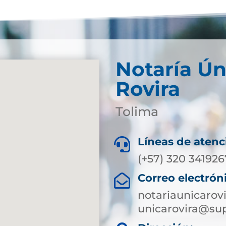
Notaría Ún
Rovira
Tolima
Líneas de atenc

(+57) 320 341926
Correo electrón

notariaunicarov
unicarovira@sup