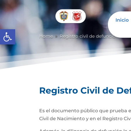
Inicio
Abrir barra de herramientas
Home
Registro civil de defunción
Re
9
9
Registro Civil de D
Es el documento público que prueba el
Civil de Nacimiento y en el Registro Civ