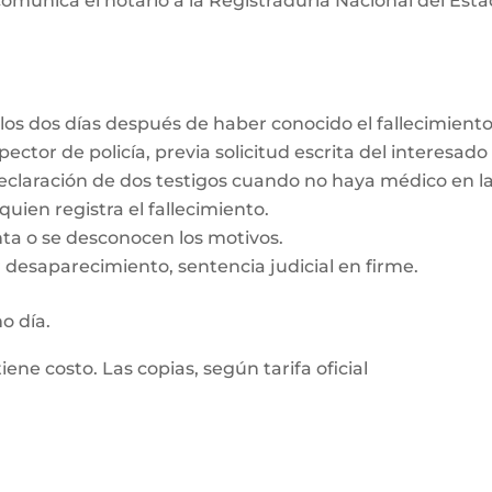
omunica el notario a la Registraduría Nacional del Estad
los dos días después de haber conocido el fallecimient
ector de policía, previa solicitud escrita del interesado
eclaración de dos testigos cuando no haya médico en la
uien registra el fallecimiento.
enta o se desconocen los motivos.
 desaparecimiento, sentencia judicial en firme.
mo día.
tiene costo. Las copias, según tarifa oficial