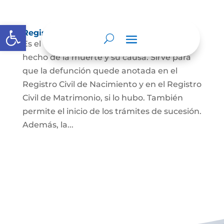
Abrir barra de herramientas
Registro Civil de Defunción
Es el documento público que prueba el
hecho de la muerte y su causa. Sirve para
que la defunción quede anotada en el
Registro Civil de Nacimiento y en el Registro
Civil de Matrimonio, si lo hubo. También
permite el inicio de los trámites de sucesión.
Además, la...