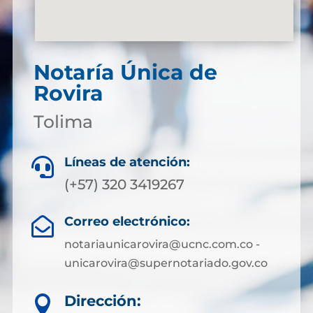
Notaría Única de
Rovira
Tolima
Líneas de atención:

(+57) 320 3419267
Correo electrónico:

notariaunicarovira@ucnc.com.co -
unicarovira@supernotariado.gov.co
Dirección:
