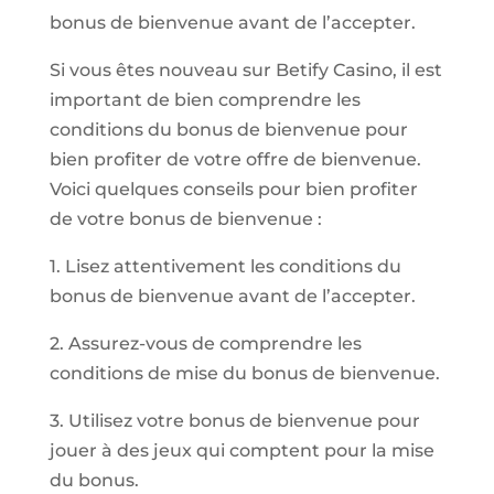
bonus de bienvenue avant de l’accepter.
Si vous êtes nouveau sur Betify Casino, il est
important de bien comprendre les
conditions du bonus de bienvenue pour
bien profiter de votre offre de bienvenue.
Voici quelques conseils pour bien profiter
de votre bonus de bienvenue :
1. Lisez attentivement les conditions du
bonus de bienvenue avant de l’accepter.
2. Assurez-vous de comprendre les
conditions de mise du bonus de bienvenue.
3. Utilisez votre bonus de bienvenue pour
jouer à des jeux qui comptent pour la mise
du bonus.