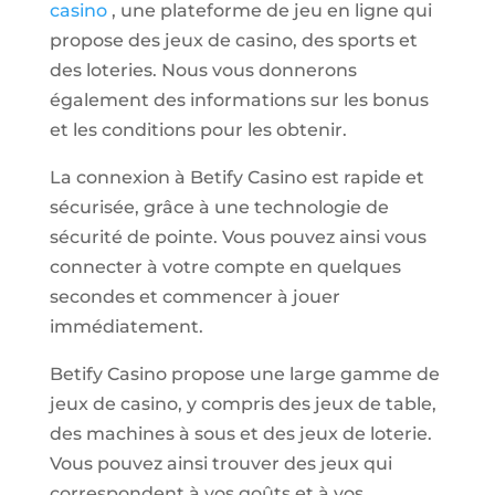
casino
, une plateforme de jeu en ligne qui
propose des jeux de casino, des sports et
des loteries. Nous vous donnerons
également des informations sur les bonus
et les conditions pour les obtenir.
La connexion à Betify Casino est rapide et
sécurisée, grâce à une technologie de
sécurité de pointe. Vous pouvez ainsi vous
connecter à votre compte en quelques
secondes et commencer à jouer
immédiatement.
Betify Casino propose une large gamme de
jeux de casino, y compris des jeux de table,
des machines à sous et des jeux de loterie.
Vous pouvez ainsi trouver des jeux qui
correspondent à vos goûts et à vos