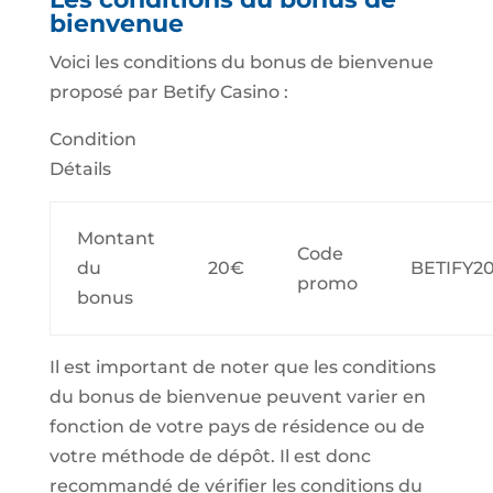
bienvenue
Voici les conditions du bonus de bienvenue
proposé par Betify Casino :
Condition
Détails
Montant
Code
du
20€
BETIFY2
promo
bonus
Il est important de noter que les conditions
du bonus de bienvenue peuvent varier en
fonction de votre pays de résidence ou de
votre méthode de dépôt. Il est donc
recommandé de vérifier les conditions du