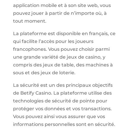
application mobile et à son site web, vous
pouvez jouer à partir de n’importe où, à
tout moment.
La plateforme est disponible en français, ce
qui facilite l’accès pour les joueurs
francophones. Vous pouvez choisir parmi
une grande variété de jeux de casino, y
compris des jeux de table, des machines à
sous et des jeux de loterie.
La sécurité est un des principaux objectifs
de Betify Casino. La plateforme utilise des
technologies de sécurité de pointe pour
protéger vos données et vos transactions.
Vous pouvez ainsi vous assurer que vos
informations personnelles sont en sécurité.