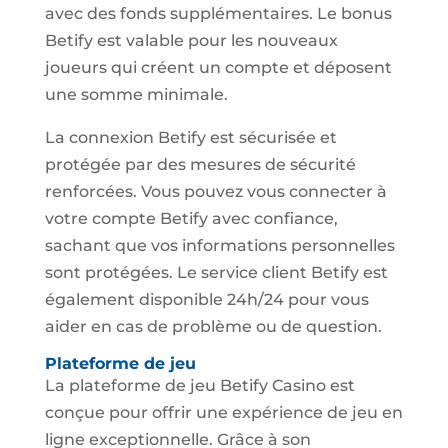
avec des fonds supplémentaires. Le bonus
Betify est valable pour les nouveaux
joueurs qui créent un compte et déposent
une somme minimale.
La connexion Betify est sécurisée et
protégée par des mesures de sécurité
renforcées. Vous pouvez vous connecter à
votre compte Betify avec confiance,
sachant que vos informations personnelles
sont protégées. Le service client Betify est
également disponible 24h/24 pour vous
aider en cas de problème ou de question.
Plateforme de jeu
La plateforme de jeu Betify Casino est
conçue pour offrir une expérience de jeu en
ligne exceptionnelle. Grâce à son