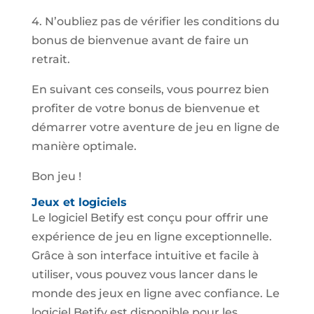
4. N’oubliez pas de vérifier les conditions du
bonus de bienvenue avant de faire un
retrait.
En suivant ces conseils, vous pourrez bien
profiter de votre bonus de bienvenue et
démarrer votre aventure de jeu en ligne de
manière optimale.
Bon jeu !
Jeux et logiciels
Le logiciel Betify est conçu pour offrir une
expérience de jeu en ligne exceptionnelle.
Grâce à son interface intuitive et facile à
utiliser, vous pouvez vous lancer dans le
monde des jeux en ligne avec confiance. Le
logiciel Betify est disponible pour les