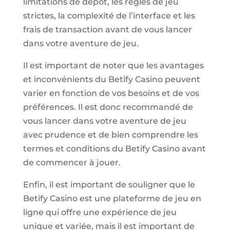
limitations de dépôt, les règles de jeu
strictes, la complexité de l’interface et les
frais de transaction avant de vous lancer
dans votre aventure de jeu.
Il est important de noter que les avantages
et inconvénients du Betify Casino peuvent
varier en fonction de vos besoins et de vos
préférences. Il est donc recommandé de
vous lancer dans votre aventure de jeu
avec prudence et de bien comprendre les
termes et conditions du Betify Casino avant
de commencer à jouer.
Enfin, il est important de souligner que le
Betify Casino est une plateforme de jeu en
ligne qui offre une expérience de jeu
unique et variée, mais il est important de