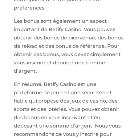
préférences.
Les bonus sont également un aspect
important de Betify Casino. Vous pouvez
obtenir des bonus de bienvenue, des bonus
de reload et des bonus de référence. Pour
obtenir ces bonus, vous devez simplement
vous inscrire et déposer une somme
d’argent.
En résumé, Betify Casino est une
plateforme de jeu en ligne sécurisée et
fiable qui propose des jeux de casino, des
sports et des loteries. Vous pouvez obtenir
des bonus en vous inscrivant et en
déposant une somme d’argent. Nous vous
recommandons de vous y inscrire pour