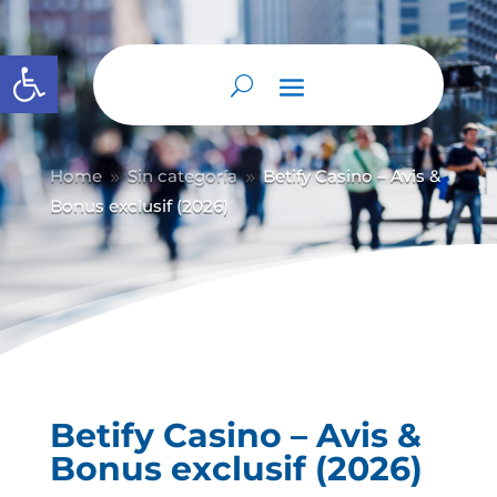
Abrir barra de herramientas
Home
Sin categoría
Betify Casino – Avis &
9
9
Bonus exclusif (2026)
Betify Casino – Avis &
Bonus exclusif (2026)