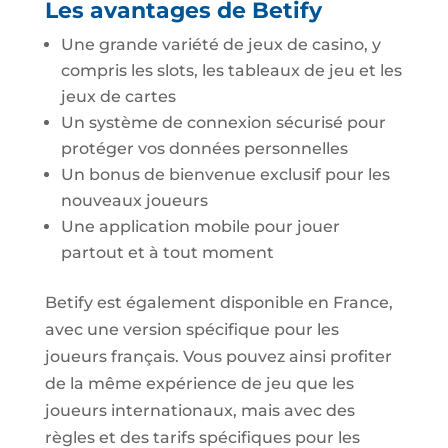
Les avantages de Betify
Une grande variété de jeux de casino, y
compris les slots, les tableaux de jeu et les
jeux de cartes
Un système de connexion sécurisé pour
protéger vos données personnelles
Un bonus de bienvenue exclusif pour les
nouveaux joueurs
Une application mobile pour jouer
partout et à tout moment
Betify est également disponible en France,
avec une version spécifique pour les
joueurs français. Vous pouvez ainsi profiter
de la même expérience de jeu que les
joueurs internationaux, mais avec des
règles et des tarifs spécifiques pour les