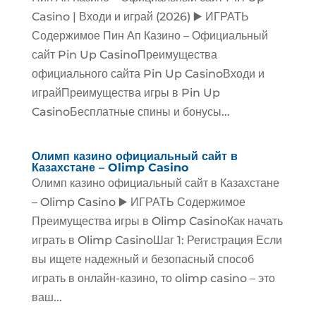
Casino | Входи и играй (2026) ▶️ ИГРАТЬ
Содержимое Пин Ап Казино – Официальный
сайт Pin Up CasinoПреимущества
официального сайта Pin Up CasinoВходи и
играйПреимущества игры в Pin Up
CasinoБесплатные спины и бонусы...
Олимп казино официальный сайт в
Казахстане – Olimp Casino
Олимп казино официальный сайт в Казахстане
– Olimp Casino ▶️ ИГРАТЬ Содержимое
Преимущества игры в Olimp CasinoКак начать
играть в Olimp CasinoШаг 1: Регистрация Если
вы ищете надежный и безопасный способ
играть в онлайн-казино, то olimp casino – это
ваш...