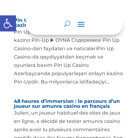
Abrir barra de herramientas
Pin Up Casino – Azərbaycanda onlayn
kazino Pin-Up
Pin Up Casino – Azərbaycanda onlayn
kazino Pin-Up ▶️ OYNA Содержимое Pin Up
Casino-dan faydaları və nəticələriPin Up
Casino-da qeydiyyatdan keçmək və
oyunlara baxım Pin Up Casino
Azərbaycanda populyarlaşan onlayn kazino
Pin-Updir. Bu milyonlarca istifadəçiyi...
48 heures d’immersion : le parcours d’un
joueur sur amunra casino en français
Julien, un joueur habituel des sites de jeux
en ligne, a décidé de tester amunra casino
après avoir lu plusieurs commentaires
positifs dans des forums francophones. Son