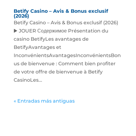
Betify Casino – Avis & Bonus exclusif
(2026)
Betify Casino – Avis & Bonus exclusif (2026)
▶️ JOUER Содержимое Présentation du
casino BetifyLes avantages de
BetifyAvantages et
InconvénientsAvantagesInconvénientsBon
us de bienvenue : Comment bien profiter
de votre offre de bienvenue à Betify
CasinoLes...
« Entradas más antiguas