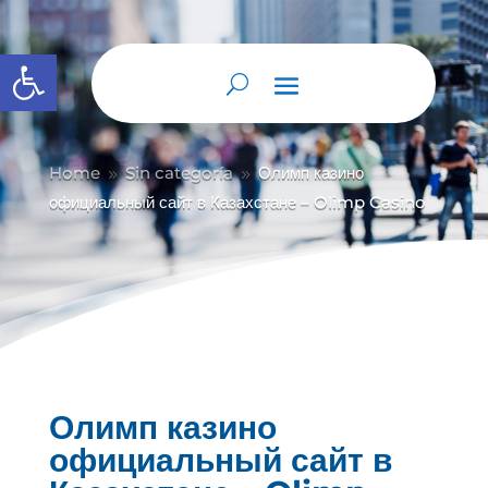
Abrir barra de herramientas
Home
Sin categoría
Олимп казино
9
9
официальный сайт в Казахстане – Olimp Casino
Олимп казино
официальный сайт в