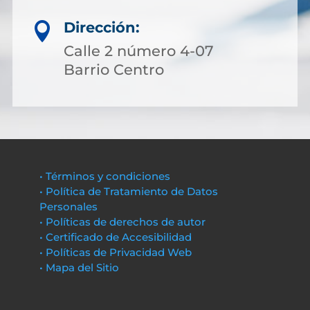
Dirección:

Calle 2 número 4-07
Barrio Centro
• Términos y condiciones
• Política de Tratamiento de Datos
Personales
• Políticas de derechos de autor
• Certificado de Accesibilidad
• Políticas de Privacidad Web
• Mapa del Sitio