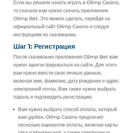
Если вы решили начать играть в Olimp Casino,
то сначала вам нужно скачать приложение
Olimp Bet. Это можно сделать, перейдя на
официальный сайт Olimp Casino и следуя
инструкциям по скачиванию.
Шаг 1: Регистрация
После скачивания приложения Olimp Bet вам
нужно зарегистрироваться на сайте. Для этого
вам нужно ввести свои личные данные,
включая имя, фамилию, дату рождения и адрес
электронной почты. Вам также нужно выбрать
пароль и подтвердить регистрацию.
Вам нужно выбрать способ оплаты, который
вам удобен. Olimp Casino предлагает
несколько вариантов оплаты, включая карты
Visa и Mastercard, а также электронные