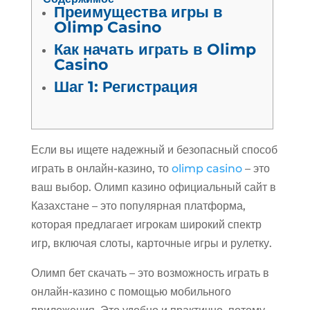
Преимущества игры в
Olimp Casino
Как начать играть в Olimp
Casino
Шаг 1: Регистрация
Если вы ищете надежный и безопасный способ
играть в онлайн-казино, то
olimp casino
– это
ваш выбор. Олимп казино официальный сайт в
Казахстане – это популярная платформа,
которая предлагает игрокам широкий спектр
игр, включая слоты, карточные игры и рулетку.
Олимп бет скачать – это возможность играть в
онлайн-казино с помощью мобильного