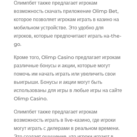
Олимпбет также предлагает игрокам
возможность скачать приложение Olimp Bet,
которое позволяет игрокам играть в казино на
мобильном устройстве. Это удобно для
игроков, которые предпочитают играть на-the-
go.
Кроме того, Olimp Casino предлагает игрокам
различные бонусы и акции, которые могут
помочь им начать играть или увеличить свои
выигрыши. Бонусы и акции могут быть
использованы для игры в любые игры на сайте
Olimp Casino.
Олимпбет также предлагает игрокам
возможность играть в live-казино, где игроки
могут играть с дилерами в реальном времени.
Это создает ощущение, что игроки играют в