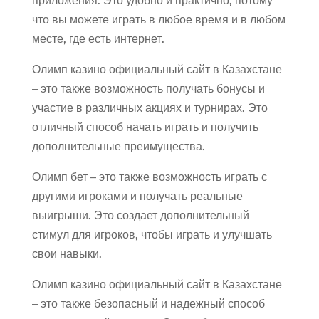
приложения. Это удобно и практично, потому
что вы можете играть в любое время и в любом
месте, где есть интернет.
Олимп казино официальный сайт в Казахстане
– это также возможность получать бонусы и
участие в различных акциях и турнирах. Это
отличный способ начать играть и получить
дополнительные преимущества.
Олимп бет – это также возможность играть с
другими игроками и получать реальные
выигрыши. Это создает дополнительный
стимул для игроков, чтобы играть и улучшать
свои навыки.
Олимп казино официальный сайт в Казахстане
– это также безопасный и надежный способ