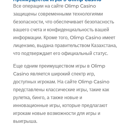
Все операции на сайте Olimp Casino
защищены современными технологиями
безопасности, что обеспечивает безопасность
вашего счета и конфиденциальность вашей
информации. Кроме того, Olimp Casino имеет
лицензию, выдана правительством Казахстана,
что подтверждает его официальный статус.
Еще одним преимуществом игры в Olimp
Casino является широкий спектр игр,
доступных игрокам. На сайте Olimp Casino
представлены классические игры, такие как
рулетка, бинго, а также новые и
инновационные игры, которые предлагают
игрокам новые возможности для игры и
выигрыша.