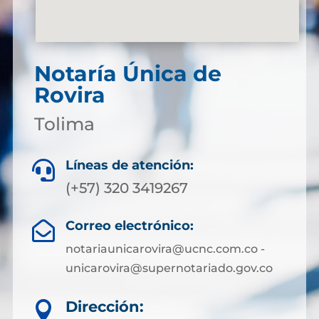
Notaría Única de
Rovira
Tolima
Líneas de atención:

(+57) 320 3419267
Correo electrónico:

notariaunicarovira@ucnc.com.co -
unicarovira@supernotariado.gov.co
Dirección:
