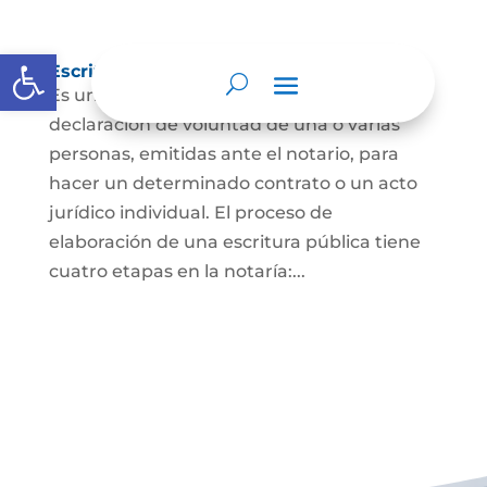
Abrir barra de herramientas
Escritura Pública
Es un documento que contiene la
declaración de voluntad de una o varias
personas, emitidas ante el notario, para
hacer un determinado contrato o un acto
jurídico individual. El proceso de
elaboración de una escritura pública tiene
cuatro etapas en la notaría:...