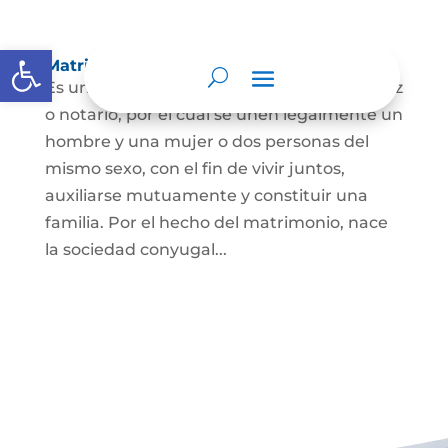
Abrir barra de herramientas
Matrimonio Civil
Es un contrato solemne celebrado ante juez
o notario, por el cual se unen legalmente un
hombre y una mujer o dos personas del
mismo sexo, con el fin de vivir juntos,
auxiliarse mutuamente y constituir una
familia. Por el hecho del matrimonio, nace
la sociedad conyugal...