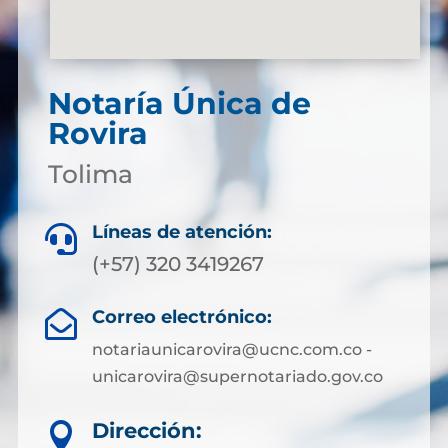
Notaría Única de
Rovira
Tolima
Líneas de atención:

(+57) 320 3419267
Correo electrónico:

notariaunicarovira@ucnc.com.co -
unicarovira@supernotariado.gov.co
Dirección:
