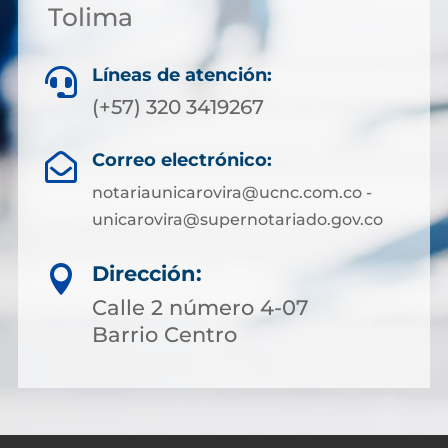
Tolima
Líneas de atención:

(+57) 320 3419267
Correo electrónico:

notariaunicarovira@ucnc.com.co -
unicarovira@supernotariado.gov.co
Dirección:

Calle 2 número 4-07
Barrio Centro