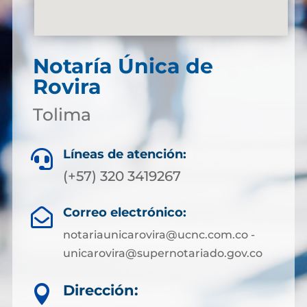
Notaría Única de
Rovira
Tolima
Líneas de atención:

(+57) 320 3419267
Correo electrónico:

notariaunicarovira@ucnc.com.co -
unicarovira@supernotariado.gov.co
Dirección:
