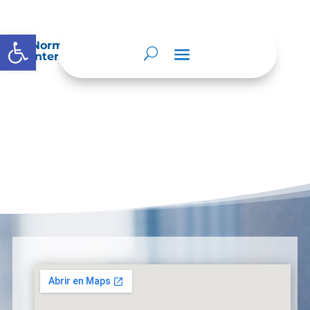
Abrir barra de herramientas
Normatividad especial que les aplique de
interés.