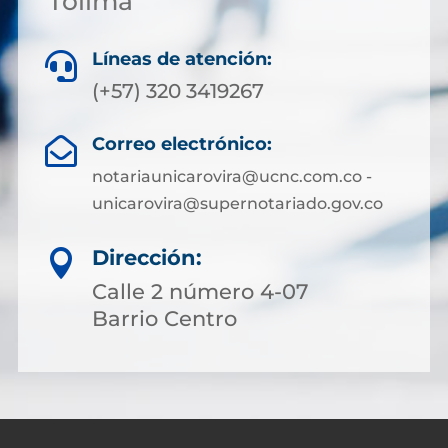
Tolima
Líneas de atención:

(+57) 320 3419267
Correo electrónico:

notariaunicarovira@ucnc.com.co -
unicarovira@supernotariado.gov.co
Dirección:

Calle 2 número 4-07
Barrio Centro