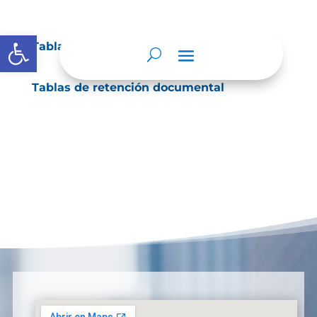
Abrir barra de herramientas
Tablas de retención documental
Tablas de retención documental