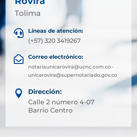
Rovira
Tolima
Líneas de atención:

(+57) 320 3419267
Correo electrónico:

notariaunicarovira@ucnc.com.co -
unicarovira@supernotariado.gov.co
Dirección:

Calle 2 número 4-07
Barrio Centro