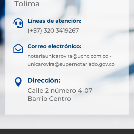
Tolima
Líneas de atención:

(+57) 320 3419267
Correo electrónico:

notariaunicarovira@ucnc.com.co -
unicarovira@supernotariado.gov.co
Dirección:

Calle 2 número 4-07
Barrio Centro