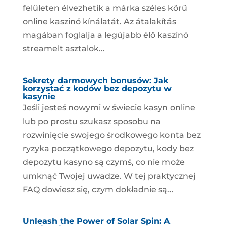
felületen élvezhetik a márka széles körű
online kaszinó kínálatát. Az átalakítás
magában foglalja a legújabb élő kaszinó
streamelt asztalok...
Sekrety darmowych bonusów: Jak
korzystać z kodów bez depozytu w
kasynie
Jeśli jesteś nowymi w świecie kasyn online
lub po prostu szukasz sposobu na
rozwinięcie swojego środkowego konta bez
ryzyka początkowego depozytu, kody bez
depozytu kasyno są czymś, co nie może
umknąć Twojej uwadze. W tej praktycznej
FAQ dowiesz się, czym dokładnie są...
Unleash the Power of Solar Spin: A