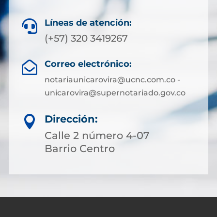
Líneas de atención:

(+57) 320 3419267
Correo electrónico:

notariaunicarovira@ucnc.com.co -
unicarovira@supernotariado.gov.co
Dirección:

Calle 2 número 4-07
Barrio Centro