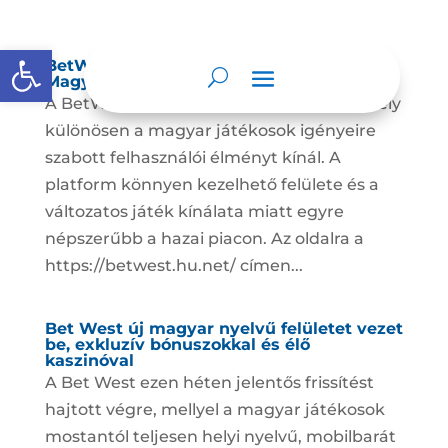
Abrir barra de herramientas
BetWest GYIK – Minden, Amit Tudni Kell a
Magyar Játékosoknak
A BetWest egy vezető online kaszinó, amely
különösen a magyar játékosok igényeire
szabott felhasználói élményt kínál. A
platform könnyen kezelhető felülete és a
változatos játék kínálata miatt egyre
népszerűbb a hazai piacon. Az oldalra a
https://betwest.hu.net/ címen...
Bet West új magyar nyelvű felületet vezet
be, exkluzív bónuszokkal és élő
kaszinóval
A Bet West ezen héten jelentős frissítést
hajtott végre, mellyel a magyar játékosok
mostantól teljesen helyi nyelvű, mobilbarát